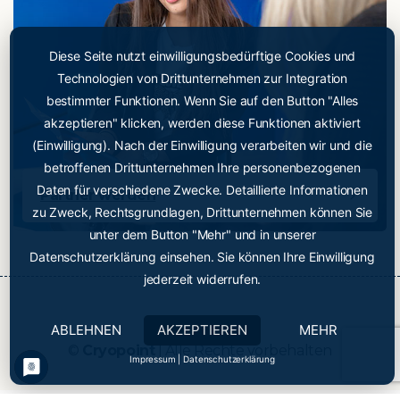
Diese Seite nutzt einwilligungsbedürftige Cookies und
Cryopoint App
Technologien von Drittunternehmen zur Integration
Sei einer der Ersten und
bestimmter Funktionen. Wenn Sie auf den Button "Alles
probiere jetzt unsere App
akzeptieren" klicken, werden diese Funktionen aktiviert
aus!
(Einwilligung). Nach der Einwilligung verarbeiten wir und die
Online Termin Buchung jetzt noch einfacher
betroffenen Drittunternehmen Ihre personenbezogenen
Daten für verschiedene Zwecke. Detaillierte Informationen
Partner werden
zu Zweck, Rechtsgrundlagen, Drittunternehmen können Sie
unter dem Button "Mehr" und in unserer
Datenschutzerklärung einsehen. Sie können Ihre Einwilligung
jederzeit widerrufen.
ABLEHNEN
AKZEPTIEREN
MEHR
Cryopoint App
• •
Einfach Termine reservieren
• 
©
Cryopoint
| Alle Rechte vorbehalten
Impressum
|
Datenschutzerklärung