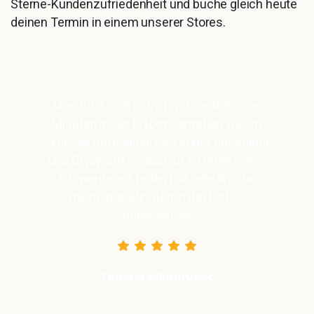
Sterne-Kundenzufriedenheit und buche gleich heute
deinen Termin in einem unserer Stores.
Man fühlt sich richtig wohl und die drei
Minuten in der Eisbox vergehen wie im
Flug. Die Atmosphäre ist super entspannt
und Cryopoint ist absolut zu empfehlen.
Ich werde auf jeden Fall jede Woche
meine drei Minuten in der Eisbox
genießen. 😬
Tamara Milutinovic