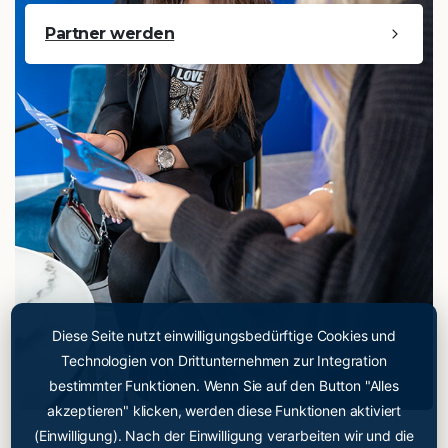
Partner werden
Diese Seite nutzt einwilligungsbedürftige Cookies und
Cryopoint App
Technologien von Drittunternehmen zur Integration
Sei einer der Ersten und
bestimmter Funktionen. Wenn Sie auf den Button "Alles
probiere jetzt unsere App
akzeptieren" klicken, werden diese Funktionen aktiviert
aus!
(Einwilligung). Nach der Einwilligung verarbeiten wir und die