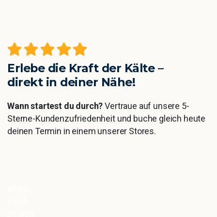
Erlebe die Kraft der Kälte –
direkt in deiner Nähe!
Wann startest du durch?
Vertraue auf unsere 5-
Sterne-Kundenzufriedenheit und buche gleich heute
deinen Termin in einem unserer Stores.
Super entspannte Atmosphäre, toller
Service und lockere Mitarbeiter, sodass
die 3min bei 130grad wie im Flug